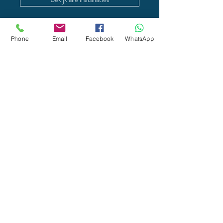
Phone
Email
Facebook
WhatsApp
Klaar om deze wereld te
openen?
Wij gaan graag in gesprek over
hoe deze voorstelling kan
landen binnen uw
programmatie, festival of
publieke context.
Elke voorstelling van De
Machienerie ontstaat in relatie
tot de plek, het publiek en de