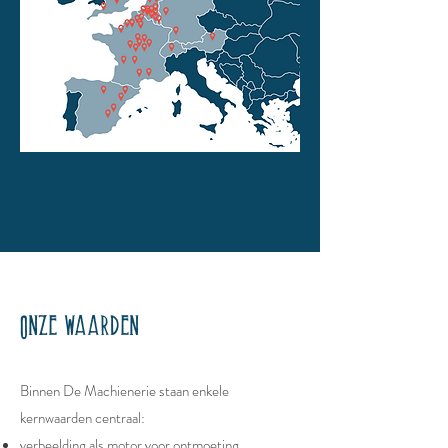
Onze waarden​
Binnen De Machienerie staan enkele
kernwaarden centraal:
verbeelding als motor voor ontmoeting