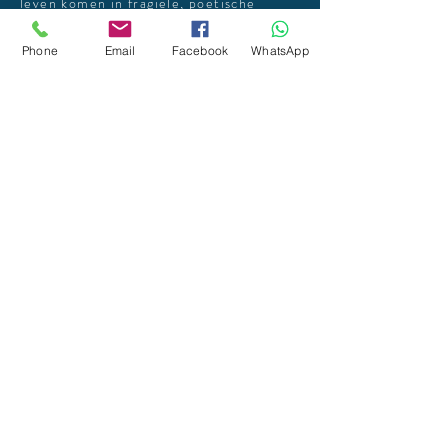
leven komen in fragiele, poëtische
scènes.
Phone
Email
Facebook
WhatsApp
Lees alles over LAP
Klaar om mee het vuur
te temmen?
Wij gaan graag in gesprek over
hoe deze installatie een plaats
kan krijgen binnen uw
programmatie of project.
Elke context vraagt een eigen
benadering, waarbij we samen